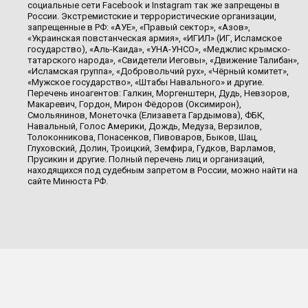
социальные сети Facebook и Instagram так же запрещены в
России. Экстремистские и террористические организации,
запрещенные в РФ: «АУЕ», «Правый сектор», «Азов»,
«Украинская повстанческая армия», «ИГИЛ» (ИГ, Исламское
государство), «Аль-Каида», «УНА-УНСО», «Меджлис крымско-
татарского народа», «Свидетели Иеговы», «Движение Талибан»,
«Исламская группа», «Добровольчий рух», «Чёрный комитет»,
«Мужское государство», «Штабы Навального» и другие.
Перечень иноагентов: Галкин, Моргенштерн, Дудь, Невзоров,
Макаревич, Гордон, Мирон Фёдоров (Оксимирон),
Смольянинов, Монеточка (Елизавета Гардымова), ФБК,
Навальный, Голос Америки, Дождь, Медуза, Верзилов,
Толоконникова, Понасенков, Пивоваров, Быков, Шац,
Глуховский, Долин, Троицкий, Земфира, Гудков, Варламов,
Прусикин и другие. Полный перечень лиц и организаций,
находящихся под судебным запретом в России, можно найти на
сайте Минюста РФ.