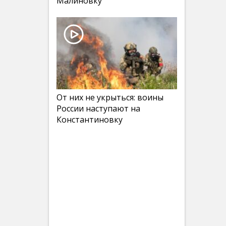
Малиновку
От них не укрыться: воины
России наступают на
Константиновку