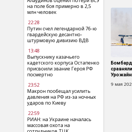
Алаудинов оценил потери ВСУ
на поле боя примерно в 2,5
млн человек
22:28
Путин счел легендарной 76-ю
гвардейскую десантно-
штурмовую дивизию ВДВ
13:48
Выпускнику казачьего
кадетского корпуса Остапенко
Бомбард
присвоили звание Героя РФ
сравняли
посмертно
Урожай
9 мая 202
23:52
Макрон пообещал усилить
давления на РФ из-за ночных
ударов по Киеву
22:59
РИАН: на Украине началась
массовая охота на
сотрудников ТЦК