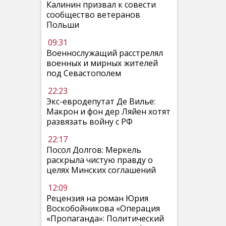
Калинин призвал к совести
сообщество ветеранов
Польши
09:31
Военнослужащий расстрелял
военных и мирных жителей
под Севастополем
22:23
Экс-евродепутат Де Вилье:
Макрон и фон дер Ляйен хотят
развязать войну с РФ
22:17
Посол Долгов: Меркель
раскрыла чистую правду о
целях Минских соглашений
12:09
Рецензия на роман Юрия
Воскобойникова «Операция
«Пропаганда»: Политический