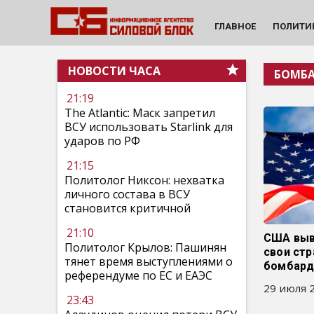
ГЛАВНОЕ
ПОЛИТИ
НОВОСТИ ЧАСА
БОМБ
21:19
The Atlantic: Маск запретил
ВСУ использовать Starlink для
ударов по РФ
21:15
Политолог Никсон: нехватка
личного состава в ВСУ
становится критичной
21:10
США выв
Политолог Крылов: Пашинян
свои ст
тянет время выступлениями о
бомбард
референдуме по ЕС и ЕАЭС
29 июля 2
23:43