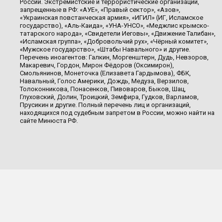
России. Экстремистские и террористические организации,
запрещенные в РФ: «АУЕ», «Правый сектор», «Азов»,
«Украинская повстанческая армия», «ИГИЛ» (ИГ, Исламское
государство), «Аль-Каида», «УНА-УНСО», «Меджлис крымско-
татарского народа», «Свидетели Иеговы», «Движение Талибан»,
«Исламская группа», «Добровольчий рух», «Чёрный комитет»,
«Мужское государство», «Штабы Навального» и другие.
Перечень иноагентов: Галкин, Моргенштерн, Дудь, Невзоров,
Макаревич, Гордон, Мирон Фёдоров (Оксимирон),
Смольянинов, Монеточка (Елизавета Гардымова), ФБК,
Навальный, Голос Америки, Дождь, Медуза, Верзилов,
Толоконникова, Понасенков, Пивоваров, Быков, Шац,
Глуховский, Долин, Троицкий, Земфира, Гудков, Варламов,
Прусикин и другие. Полный перечень лиц и организаций,
находящихся под судебным запретом в России, можно найти на
сайте Минюста РФ.