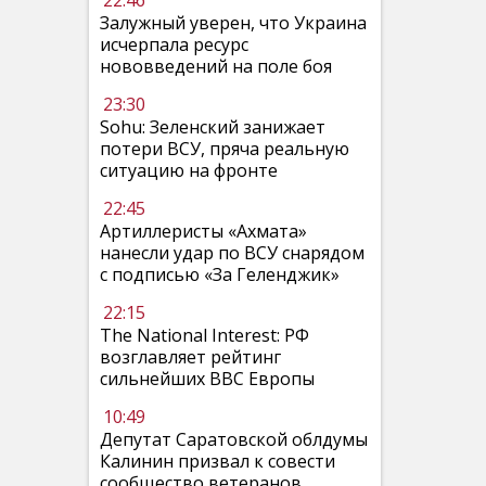
22:46
Залужный уверен, что Украина
исчерпала ресурс
нововведений на поле боя
23:30
Sohu: Зеленский занижает
потери ВСУ, пряча реальную
ситуацию на фронте
22:45
Артиллеристы «Ахмата»
нанесли удар по ВСУ снарядом
с подписью «За Геленджик»
22:15
The National Interest: РФ
возглавляет рейтинг
сильнейших ВВС Европы
10:49
Депутат Саратовской облдумы
Калинин призвал к совести
сообщество ветеранов