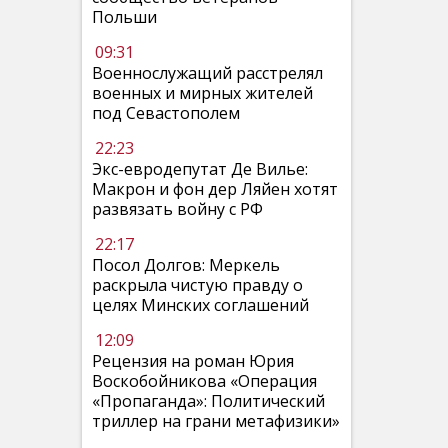
Польши
09:31
Военнослужащий расстрелял
военных и мирных жителей
под Севастополем
22:23
Экс-евродепутат Де Вилье:
Макрон и фон дер Ляйен хотят
развязать войну с РФ
22:17
Посол Долгов: Меркель
раскрыла чистую правду о
целях Минских соглашений
12:09
Рецензия на роман Юрия
Воскобойникова «Операция
«Пропаганда»: Политический
триллер на грани метафизики»