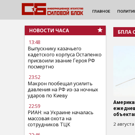
ГЛАВНОЕ
ПОЛИТИ
НОВОСТИ ЧАСА
БПЛА 
13:48
Выпускнику казачьего
кадетского корпуса Остапенко
присвоили звание Героя РФ
посмертно
23:52
Макрон пообещал усилить
давления на РФ из-за ночных
ударов по Киеву
Америка
22:59
ежеднев
РИАН: на Украине началась
объекта
массовая охота на
2 августа
сотрудников ТЦК