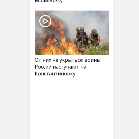
Малиновку
От них не укрыться: воины
России наступают на
Константиновку