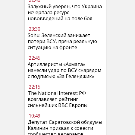
22:46
Залужный уверен, что Украина
исчерпала ресурс
нововведений на поле боя
23:30
Sohu: Зеленский занижает
потери ВСУ, пряча реальную
ситуацию на фронте
22:45
Артиллеристы «Ахмата»
нанесли удар по ВСУ снарядом
с подписью «За Геленджик»
22:15
The National Interest: РФ
возглавляет рейтинг
сильнейших ВВС Европы
10:49
Депутат Саратовской облдумы
Калинин призвал к совести
сообщество ветеранов