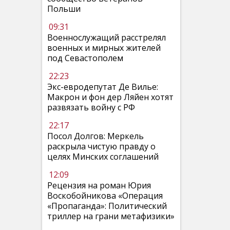
Польши
09:31
Военнослужащий расстрелял
военных и мирных жителей
под Севастополем
22:23
Экс-евродепутат Де Вилье:
Макрон и фон дер Ляйен хотят
развязать войну с РФ
22:17
Посол Долгов: Меркель
раскрыла чистую правду о
целях Минских соглашений
12:09
Рецензия на роман Юрия
Воскобойникова «Операция
«Пропаганда»: Политический
триллер на грани метафизики»