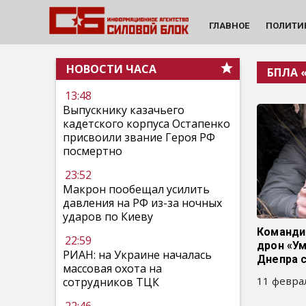
ГЛАВНОЕ
ПОЛИТИ
НОВОСТИ ЧАСА
БПЛА 
13:48
Выпускнику казачьего
кадетского корпуса Остапенко
присвоили звание Героя РФ
посмертно
23:52
Макрон пообещал усилить
давления на РФ из-за ночных
ударов по Киеву
Команди
22:59
дрон «Ум
РИАН: на Украине началась
Днепра с
массовая охота на
11 феврал
сотрудников ТЦК