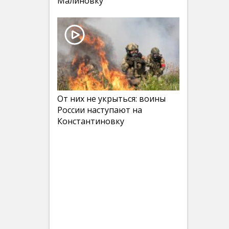
Малиновку
От них не укрыться: воины
России наступают на
Константиновку