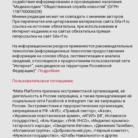
содействия информированию и просвещению населения
"Медиахолдинг "Общественная служба новостей" (ОГРН
1187700006328).
Мнение редакции может не совпадать с мнением авторов.
При перепечатке или цитировании материалов сайта Sila-rf.ru
ссылка на источник обязательна, при использовании в
Интернет-изданиях и на сайтах обязательна прямая
гиперссылка на сайт Sila-rf.ru.
На информационном ресурсе применяются рекомендательные
технологии (информационные технологии предоставления
информации на основе сбора, систематизации и анализа
сведений, относящихся к предпочтениям пользователей сети
"Интернет", находящихся на территории Российской
Федерации)".
Подробнее
.
Пользовательское соглашение
.
*Meta Platforms признана экстремистской организацией, её
деятельность в России запрещена, а также принадлежащие ей
социальные сети Facebook и Instagram так же запрещены в
России. Экстремистские и террористические организации,
запрещенные в РФ: «АУЕ», «Правый сектор», «Азов»,
«Украинская повстанческая армия», «ИГИЛ» (ИГ, Исламское
государство), «Аль-Каида», «УНА-УНСО», «Меджлис крымско-
татарского народа», «Свидетели Иеговы», «Движение Талибан»,
«Исламская группа», «Добровольчий рух», «Чёрный комитет»,
«Мужское государство», «Штабы Навального» и другие.