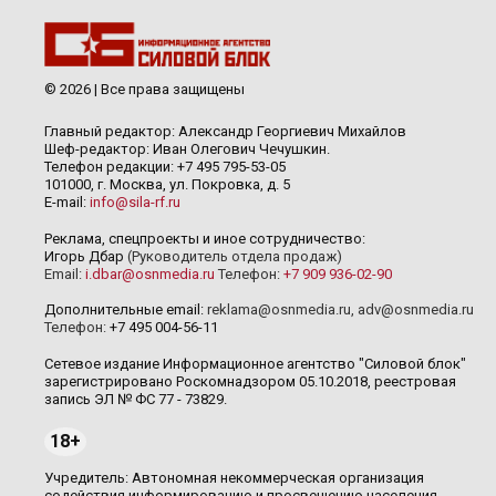
© 2026 | Все права защищены
Главный редактор: Александр Георгиевич Михайлов
Шеф-редактор: Иван Олегович Чечушкин.
Телефон редакции: +7 495 795-53-05
101000, г. Москва, ул. Покровка, д. 5
E-mail:
info@sila-rf.ru
Реклама, спецпроекты и иное сотрудничество:
Игорь Дбар
(Руководитель отдела продаж)
Email:
i.dbar@osnmedia.ru
Телефон:
+7 909 936-02-90
Дополнительные email:
reklama@osnmedia.ru
,
adv@osnmedia.ru
Телефон:
+7 495 004-56-11
Сетевое издание Информационное агентство "Силовой блок"
зарегистрировано Роскомнадзором 05.10.2018, реестровая
запись ЭЛ № ФС 77 - 73829.
18+
Учредитель: Автономная некоммерческая организация
содействия информированию и просвещению населения