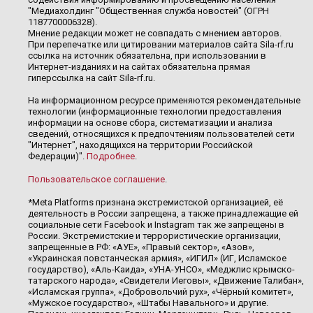
"Медиахолдинг "Общественная служба новостей" (ОГРН
1187700006328).
Мнение редакции может не совпадать с мнением авторов.
При перепечатке или цитировании материалов сайта Sila-rf.ru
ссылка на источник обязательна, при использовании в
Интернет-изданиях и на сайтах обязательна прямая
гиперссылка на сайт Sila-rf.ru.
На информационном ресурсе применяются рекомендательные
технологии (информационные технологии предоставления
информации на основе сбора, систематизации и анализа
сведений, относящихся к предпочтениям пользователей сети
"Интернет", находящихся на территории Российской
Федерации)".
Подробнее
.
Пользовательское соглашение
.
*Meta Platforms признана экстремистской организацией, её
деятельность в России запрещена, а также принадлежащие ей
социальные сети Facebook и Instagram так же запрещены в
России. Экстремистские и террористические организации,
запрещенные в РФ: «АУЕ», «Правый сектор», «Азов»,
«Украинская повстанческая армия», «ИГИЛ» (ИГ, Исламское
государство), «Аль-Каида», «УНА-УНСО», «Меджлис крымско-
татарского народа», «Свидетели Иеговы», «Движение Талибан»,
«Исламская группа», «Добровольчий рух», «Чёрный комитет»,
«Мужское государство», «Штабы Навального» и другие.