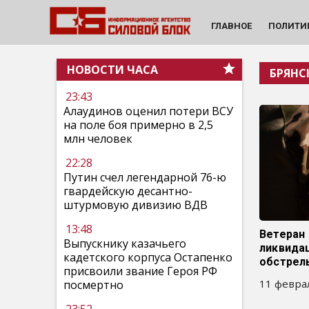
ГЛАВНОЕ
ПОЛИТИ
НОВОСТИ ЧАСА
БРЯНС
23:43
Алаудинов оценил потери ВСУ
на поле боя примерно в 2,5
млн человек
22:28
Путин счел легендарной 76-ю
гвардейскую десантно-
штурмовую дивизию ВДВ
13:48
Ветеран
Выпускнику казачьего
ликвида
кадетского корпуса Остапенко
обстрел
присвоили звание Героя РФ
11 феврал
посмертно