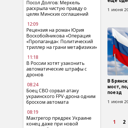
еще одн
Посол Долгов: Меркель
раскрыла чистую правду о
1 июня 20
целях Минских соглашений
12:09
Рецензия на роман Юрия
Воскобойникова «Операция
«Пропаганда»: Политический
триллер на грани метафизики»
11:18
В России хотят узаконить
автоматические штрафы с
дронов
В Брянск
08:24
мост, п
Боец СВО сорвал атаку
поезд
украинского FPV-дрона одним
1 июня 20
броском автомата
08:19
Макгрегор предрек Украине
1
2
конец даже при новой