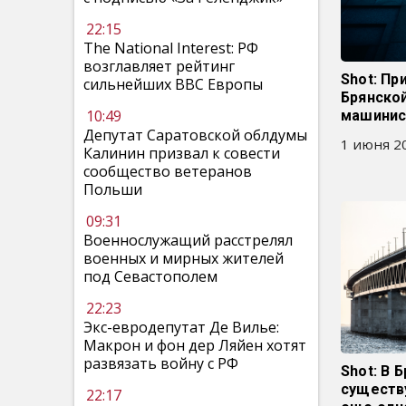
22:15
The National Interest: РФ
возглавляет рейтинг
Shot: Пр
сильнейших ВВС Европы
Брянской
10:49
машинис
Депутат Саратовской облдумы
1 июня 20
Калинин призвал к совести
сообщество ветеранов
Польши
09:31
Военнослужащий расстрелял
военных и мирных жителей
под Севастополем
22:23
Экс-евродепутат Де Вилье:
Макрон и фон дер Ляйен хотят
развязать войну с РФ
Shot: В 
существ
22:17