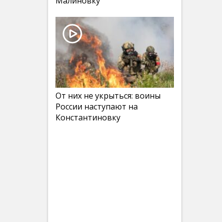
Малиновку
От них не укрыться: воины
России наступают на
Константиновку