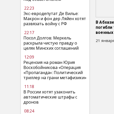
22:23
Экс-евродепутат Де Вилье:
Макрон и фон дер Ляйен хотят
В Абхази
развязать войну с РФ
погибли 
22:17
военных
Посол Долгов: Меркель
21 января
раскрыла чистую правду о
целях Минских соглашений
12:09
Рецензия на роман Юрия
Воскобойникова «Операция
«Пропаганда»: Политический
триллер на грани метафизики»
11:18
В России хотят узаконить
автоматические штрафы с
дронов
08:24