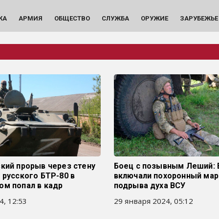
КА
АРМИЯ
ОБЩЕСТВО
СЛУЖБА
ОРУЖИЕ
ЗАРУБЕЖЬЕ
кий прорыв через стену
Боец с позывным Леший: 
 русского БТР-80 в
включали похоронный ма
ом попал в кадр
подрыва духа ВСУ
4, 12:53
29 января 2024, 05:12