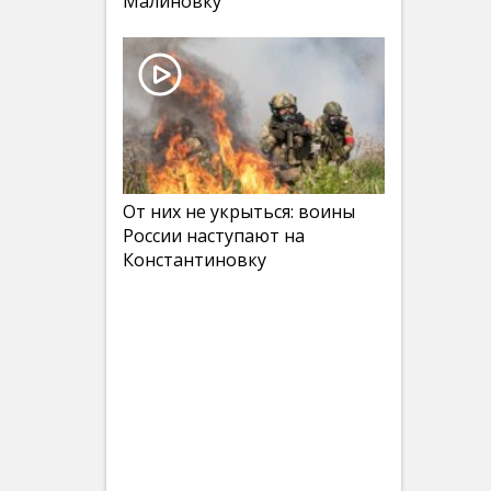
Малиновку
От них не укрыться: воины
России наступают на
Константиновку