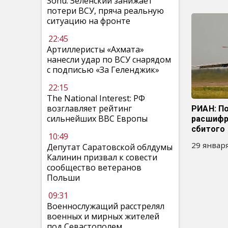
Sohu: Зеленский занижает
потери ВСУ, пряча реальную
ситуацию на фронте
22:45
Артиллеристы «Ахмата»
нанесли удар по ВСУ снарядом
с подписью «За Геленджик»
22:15
The National Interest: РФ
возглавляет рейтинг
РИАН: П
сильнейших ВВС Европы
расшифр
сбитого 
10:49
29 января
Депутат Саратовской облдумы
Калинин призвал к совести
сообщество ветеранов
Польши
09:31
Военнослужащий расстрелял
военных и мирных жителей
под Севастополем