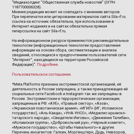
"Медиахолдинг "Общественная служба новостей" (ОГРН
1187700006328).
Мнение редакции может не совпадать с мнением авторов.
При перепечатке или цитировании материалов сайта Sila-rf.ru
ссылка на источник обязательна, при использовании в
Интернет-изданиях и на сайтах обязательна прямая
гиперссылка на сайт Sila-rf.ru.
На информационном ресурсе применяются рекомендательные
технологии (информационные технологии предоставления
информации на основе сбора, систематизации и анализа
сведений, относящихся к предпочтениям пользователей сети
"Интернет", находящихся на территории Российской
Федерации)".
Подробнее
.
Пользовательское соглашение
.
*Meta Platforms признана экстремистской организацией, её
деятельность в России запрещена, а также принадлежащие ей
социальные сети Facebook и Instagram так же запрещены в
России. Экстремистские и террористические организации,
запрещенные в РФ: «АУЕ», «Правый сектор», «Азов»,
«Украинская повстанческая армия», «ИГИЛ» (ИГ, Исламское
государство), «Аль-Каида», «УНА-УНСО», «Меджлис крымско-
татарского народа», «Свидетели Иеговы», «Движение Талибан»,
«Исламская группа», «Добровольчий рух», «Чёрный комитет»,
«Мужское государство», «Штабы Навального» и другие.
Перечень иноагентов: Галкин, Моргенштерн, Дудь, Невзоров,