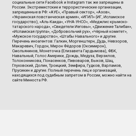
социальные сети Facebook и Instagram так же запрещены в
России. Экстремистские и террористические организации,
запрещенные в РФ: «АУЕ», «Правый сектор», «Азов»,
«Украинская повстанческая армия», «ИГИЛ» (ИГ, Исламское
государство), «Аль-Каида», «УНА-УНСО», «Меджлис крымско-
татарского народа», «Свидетели Иеговы», «Движение Талибан»,
«Исламская группа», «Добровольчий рух», «Чёрный комитет»,
«Мужское государство», «Штабы Навального» и другие.
Перечень иноагентов: Галкин, Моргенштерн, Дудь, Невзоров,
Макаревич, Гордон, Мирон Фёдоров (Оксимирон),
Смольянинов, Монеточка (Елизавета Гардымова), ФБК,
Навальный, Голос Америки, Дождь, Медуза, Верзилов,
Толоконникова, Понасенков, Пивоваров, Быков, Шац,
Глуховский, Долин, Троицкий, Земфира, Гудков, Варламов,
Прусикин и другие. Полный перечень лиц и организаций,
находящихся под судебным запретом в России, можно найти на
сайте Минюста РФ.