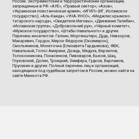
России. Экстремистские и террористические организации,
запрещенные в РФ: «АУЕ», «Правый сектор», «Азов»,
«Украинская повстанческая армия», «ИГИЛ» (ИГ, Исламское
государство), «Аль-Каида», «УНА-УНСО», «Меджлис крымско-
татарского народа», «Свидетели Иеговы», «Движение Талибан»,
«Исламская группа», «Добровольчий рух», «Чёрный комитет»,
«Мужское государство», «Штабы Навального» и другие.
Перечень иноагентов: Галкин, Моргенштерн, Дудь, Невзоров,
Макаревич, Гордон, Мирон Фёдоров (Оксимирон),
Смольянинов, Монеточка (Елизавета Гардымова), ФБК,
Навальный, Голос Америки, Дождь, Медуза, Верзилов,
Толоконникова, Понасенков, Пивоваров, Быков, Шац,
Глуховский, Долин, Троицкий, Земфира, Гудков, Варламов,
Прусикин и другие. Полный перечень лиц и организаций,
находящихся под судебным запретом в России, можно найти на
сайте Минюста РФ.