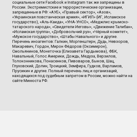
социальные сети Facebook и Instagram так же запрещены в
России. Экстремистские и террористические организации,
запрещенные в РФ: «АУЕ», «Правый сектор», «Азов»,
«Украинская повстанческая армия», «ИГИЛ» (ИГ, Исламское
государство), «Аль-Каида», «УНА-УНСО», «Меджлис крымско-
татарского народа», «Свидетели Иеговы», «Движение Талибан»,
«Исламская группа», «Добровольчий рух», «Чёрный комитет»,
«Мужское государство», «Штабы Навального» и другие.
Перечень иноагентов: Галкин, Моргенштерн, Дудь, Невзоров,
Макаревич, Гордон, Мирон Фёдоров (Оксимирон),
Смольянинов, Монеточка (Елизавета Гардымова), ФБК,
Навальный, Голос Америки, Дождь, Медуза, Верзилов,
Толоконникова, Понасенков, Пивоваров, Быков, Шац,
Глуховский, Долин, Троицкий, Земфира, Гудков, Варламов,
Прусикин и другие. Полный перечень лиц и организаций,
находящихся под судебным запретом в России, можно найти на
сайте Минюста РФ.