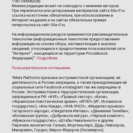
1187700006328).
Мнение редакции может не совпадать с мнением авторов.
При перепечатке или цитировании материалов сайта Sila-rf.ru
ссылка на источник обязательна, при использовании в
Интернет-изданиях и на сайтах обязательна прямая
гиперссылка на сайт Sila-rf.ru.
На информационном ресурсе применяются рекомендательные
технологии (информационные технологии предоставления
информации на основе сбора, систематизации и анализа
сведений, относящихся к предпочтениям пользователей сети
"Интернет", находящихся на территории Российской
Федерации)".
Подробнее
.
Пользовательское соглашение
.
*Meta Platforms признана экстремистской организацией, её
деятельность в России запрещена, а также принадлежащие ей
социальные сети Facebook и Instagram так же запрещены в
России. Экстремистские и террористические организации,
запрещенные в РФ: «АУЕ», «Правый сектор», «Азов»,
«Украинская повстанческая армия», «ИГИЛ» (ИГ, Исламское
государство), «Аль-Каида», «УНА-УНСО», «Меджлис крымско-
татарского народа», «Свидетели Иеговы», «Движение Талибан»,
«Исламская группа», «Добровольчий рух», «Чёрный комитет»,
«Мужское государство», «Штабы Навального» и другие.
Перечень иноагентов: Галкин, Моргенштерн, Дудь, Невзоров,
Макаревич, Гордон, Мирон Фёдоров (Оксимирон),