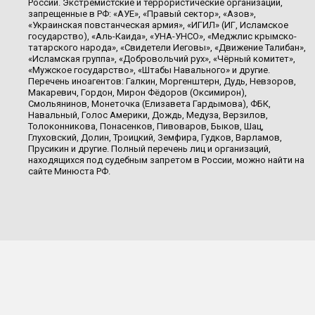
России. Экстремистские и террористические организации,
запрещенные в РФ: «АУЕ», «Правый сектор», «Азов»,
«Украинская повстанческая армия», «ИГИЛ» (ИГ, Исламское
государство), «Аль-Каида», «УНА-УНСО», «Меджлис крымско-
татарского народа», «Свидетели Иеговы», «Движение Талибан»,
«Исламская группа», «Добровольчий рух», «Чёрный комитет»,
«Мужское государство», «Штабы Навального» и другие.
Перечень иноагентов: Галкин, Моргенштерн, Дудь, Невзоров,
Макаревич, Гордон, Мирон Фёдоров (Оксимирон),
Смольянинов, Монеточка (Елизавета Гардымова), ФБК,
Навальный, Голос Америки, Дождь, Медуза, Верзилов,
Толоконникова, Понасенков, Пивоваров, Быков, Шац,
Глуховский, Долин, Троицкий, Земфира, Гудков, Варламов,
Прусикин и другие. Полный перечень лиц и организаций,
находящихся под судебным запретом в России, можно найти на
сайте Минюста РФ.