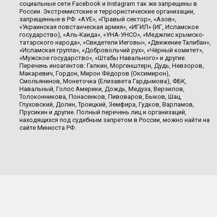
социальные сети Facebook и Instagram так же запрещены в
России. Экстремистские и террористические организации,
запрещенные в РФ: «АУЕ», «Правый сектор», «Азов»,
«Украинская повстанческая армия», «ИГИЛ» (ИГ, Исламское
государство), «Аль-Каида», «УНА-УНСО», «Меджлис крымско-
татарского народа», «Свидетели Иеговы», «Движение Талибан»,
«Исламская группа», «Добровольчий рух», «Чёрный комитет»,
«Мужское государство», «Штабы Навального» и другие.
Перечень иноагентов: Галкин, Моргенштерн, Дудь, Невзоров,
Макаревич, Гордон, Мирон Фёдоров (Оксимирон),
Смольянинов, Монеточка (Елизавета Гардымова), ФБК,
Навальный, Голос Америки, Дождь, Медуза, Верзилов,
Толоконникова, Понасенков, Пивоваров, Быков, Шац,
Глуховский, Долин, Троицкий, Земфира, Гудков, Варламов,
Прусикин и другие. Полный перечень лиц и организаций,
находящихся под судебным запретом в России, можно найти на
сайте Минюста РФ.