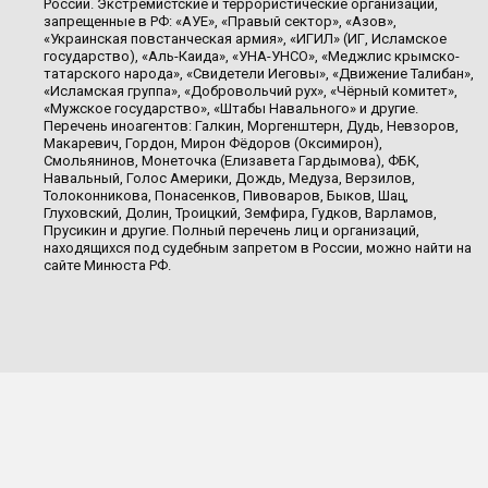
России. Экстремистские и террористические организации,
запрещенные в РФ: «АУЕ», «Правый сектор», «Азов»,
«Украинская повстанческая армия», «ИГИЛ» (ИГ, Исламское
государство), «Аль-Каида», «УНА-УНСО», «Меджлис крымско-
татарского народа», «Свидетели Иеговы», «Движение Талибан»,
«Исламская группа», «Добровольчий рух», «Чёрный комитет»,
«Мужское государство», «Штабы Навального» и другие.
Перечень иноагентов: Галкин, Моргенштерн, Дудь, Невзоров,
Макаревич, Гордон, Мирон Фёдоров (Оксимирон),
Смольянинов, Монеточка (Елизавета Гардымова), ФБК,
Навальный, Голос Америки, Дождь, Медуза, Верзилов,
Толоконникова, Понасенков, Пивоваров, Быков, Шац,
Глуховский, Долин, Троицкий, Земфира, Гудков, Варламов,
Прусикин и другие. Полный перечень лиц и организаций,
находящихся под судебным запретом в России, можно найти на
сайте Минюста РФ.