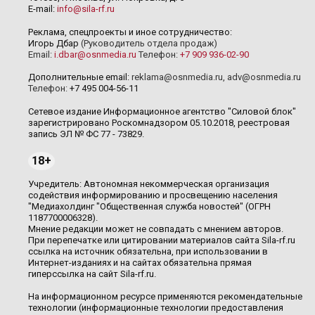
E-mail:
info@sila-rf.ru
Реклама, спецпроекты и иное сотрудничество:
Игорь Дбар
(Руководитель отдела продаж)
Email:
i.dbar@osnmedia.ru
Телефон:
+7 909 936-02-90
Дополнительные email:
reklama@osnmedia.ru
,
adv@osnmedia.ru
Телефон:
+7 495 004-56-11
Сетевое издание Информационное агентство "Силовой блок"
зарегистрировано Роскомнадзором 05.10.2018, реестровая
запись ЭЛ № ФС 77 - 73829.
18+
Учредитель: Автономная некоммерческая организация
содействия информированию и просвещению населения
"Медиахолдинг "Общественная служба новостей" (ОГРН
1187700006328).
Мнение редакции может не совпадать с мнением авторов.
При перепечатке или цитировании материалов сайта Sila-rf.ru
ссылка на источник обязательна, при использовании в
Интернет-изданиях и на сайтах обязательна прямая
гиперссылка на сайт Sila-rf.ru.
На информационном ресурсе применяются рекомендательные
технологии (информационные технологии предоставления