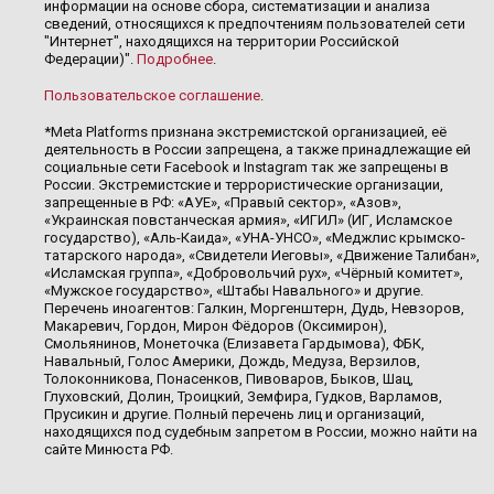
информации на основе сбора, систематизации и анализа
сведений, относящихся к предпочтениям пользователей сети
"Интернет", находящихся на территории Российской
Федерации)".
Подробнее
.
Пользовательское соглашение
.
*Meta Platforms признана экстремистской организацией, её
деятельность в России запрещена, а также принадлежащие ей
социальные сети Facebook и Instagram так же запрещены в
России. Экстремистские и террористические организации,
запрещенные в РФ: «АУЕ», «Правый сектор», «Азов»,
«Украинская повстанческая армия», «ИГИЛ» (ИГ, Исламское
государство), «Аль-Каида», «УНА-УНСО», «Меджлис крымско-
татарского народа», «Свидетели Иеговы», «Движение Талибан»,
«Исламская группа», «Добровольчий рух», «Чёрный комитет»,
«Мужское государство», «Штабы Навального» и другие.
Перечень иноагентов: Галкин, Моргенштерн, Дудь, Невзоров,
Макаревич, Гордон, Мирон Фёдоров (Оксимирон),
Смольянинов, Монеточка (Елизавета Гардымова), ФБК,
Навальный, Голос Америки, Дождь, Медуза, Верзилов,
Толоконникова, Понасенков, Пивоваров, Быков, Шац,
Глуховский, Долин, Троицкий, Земфира, Гудков, Варламов,
Прусикин и другие. Полный перечень лиц и организаций,
находящихся под судебным запретом в России, можно найти на
сайте Минюста РФ.