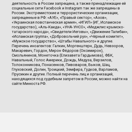
деятельность в России запрещена, а также принадлежащие ей
социальные сети Facebook и Instagram так же запрещены в
России. Экстремистские и террористические организации,
запрещенные в РФ: «АУЕ», «Правый сектор», «Азов»,
«Украинская повстанческая армия», «ИГИЛ» (ИГ, Исламское
государство), «Аль-Каида», «УНА-УНСО», «Меджлис крымско-
татарского народа», «Свидетели Иеговы», «Движение Талибан»,
«Исламская группа», «Добровольчий рух», «Чёрный комитет»,
«Мужское государство», «Штабы Навального» и другие.
Перечень иноагентов: Галкин, Моргенштерн, Дудь, Невзоров,
Макаревич, Гордон, Мирон Фёдоров (Оксимирон),
Смольянинов, Монеточка (Елизавета Гардымова), ФБК,
Навальный, Голос Америки, Дождь, Медуза, Верзилов,
Толоконникова, Понасенков, Пивоваров, Быков, Шац,
Глуховский, Долин, Троицкий, Земфира, Гудков, Варламов,
Прусикин и другие. Полный перечень лиц и организаций,
находящихся под судебным запретом в России, можно найти на
сайте Минюста РФ.