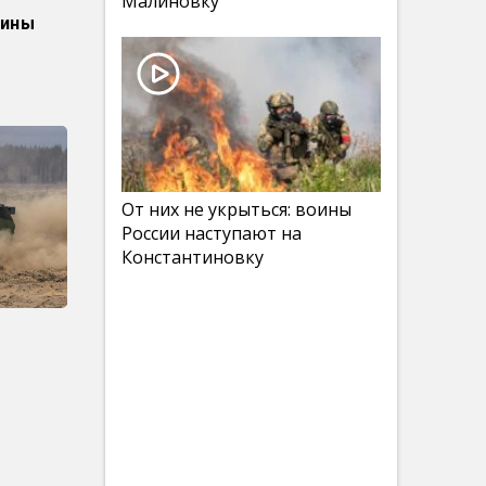
Малиновку
аины
От них не укрыться: воины
России наступают на
Константиновку