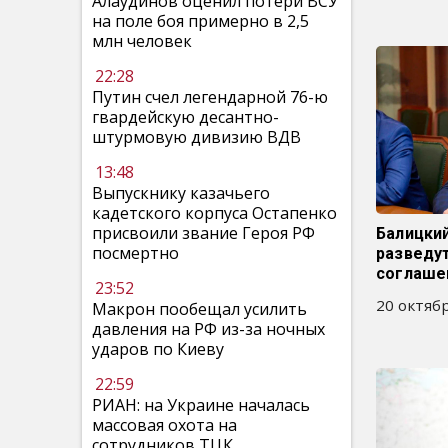
Алаудинов оценил потери ВСУ
на поле боя примерно в 2,5
млн человек
22:28
Путин счел легендарной 76-ю
гвардейскую десантно-
штурмовую дивизию ВДВ
13:48
Выпускнику казачьего
кадетского корпуса Остапенко
присвоили звание Героя РФ
Балицки
посмертно
разведу
соглаше
23:52
20 октябр
Макрон пообещал усилить
давления на РФ из-за ночных
ударов по Киеву
22:59
РИАН: на Украине началась
массовая охота на
сотрудников ТЦК