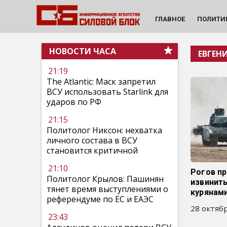
ГЛАВНОЕ
ПОЛИТИ
НОВОСТИ ЧАСА
ЕВГЕН
21:19
The Atlantic: Маск запретил
ВСУ использовать Starlink для
ударов по РФ
21:15
Политолог Никсон: нехватка
личного состава в ВСУ
становится критичной
21:10
Рогов п
Политолог Крылов: Пашинян
извинит
тянет время выступлениями о
курянам
референдуме по ЕС и ЕАЭС
28 октябр
23:43