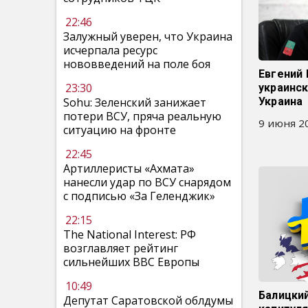
22:46
Залужный уверен, что Украина
исчерпала ресурс
нововведений на поле боя
Евгений 
23:30
украинск
Sohu: Зеленский занижает
Украина
потери ВСУ, пряча реальную
9 июня 20
ситуацию на фронте
22:45
Артиллеристы «Ахмата»
нанесли удар по ВСУ снарядом
с подписью «За Геленджик»
22:15
The National Interest: РФ
возглавляет рейтинг
сильнейших ВВС Европы
10:49
Балицки
Депутат Саратовской облдумы