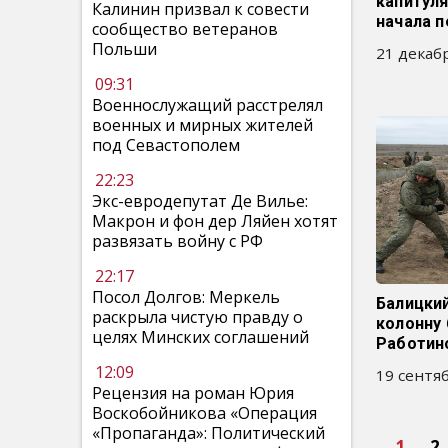
капитул
Калинин призвал к совести
начала 
сообщество ветеранов
Польши
21 декабр
09:31
Военнослужащий расстрелял
военных и мирных жителей
под Севастополем
22:23
Экс-евродепутат Де Вилье:
Макрон и фон дер Ляйен хотят
развязать войну с РФ
22:17
Посол Долгов: Меркель
Балицки
раскрыла чистую правду о
колонну 
целях Минских соглашений
Работин
12:09
19 сентяб
Рецензия на роман Юрия
Воскобойникова «Операция
«Пропаганда»: Политический
1
2