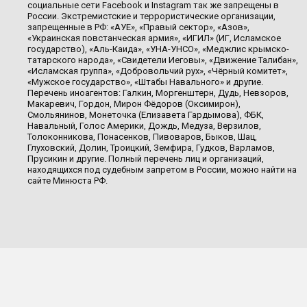
социальные сети Facebook и Instagram так же запрещены в
России. Экстремистские и террористические организации,
запрещенные в РФ: «АУЕ», «Правый сектор», «Азов»,
«Украинская повстанческая армия», «ИГИЛ» (ИГ, Исламское
государство), «Аль-Каида», «УНА-УНСО», «Меджлис крымско-
татарского народа», «Свидетели Иеговы», «Движение Талибан»,
«Исламская группа», «Добровольчий рух», «Чёрный комитет»,
«Мужское государство», «Штабы Навального» и другие.
Перечень иноагентов: Галкин, Моргенштерн, Дудь, Невзоров,
Макаревич, Гордон, Мирон Фёдоров (Оксимирон),
Смольянинов, Монеточка (Елизавета Гардымова), ФБК,
Навальный, Голос Америки, Дождь, Медуза, Верзилов,
Толоконникова, Понасенков, Пивоваров, Быков, Шац,
Глуховский, Долин, Троицкий, Земфира, Гудков, Варламов,
Прусикин и другие. Полный перечень лиц и организаций,
находящихся под судебным запретом в России, можно найти на
сайте Минюста РФ.