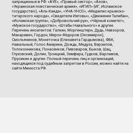
запрещенные в РФ: «АУЕ», «Правый сектор», «Азов»,
«Украинская повстанческая армия», «ИГИЛ» (ИГ, Исламское
государство), «Аль-Каида», «УНА-УНСО», «Меджлис крымско-
татарского народа», «Свидетели Иеговы», «Движение Талибан»,
«Исламская группа», «Добровольчий рух», «Чёрный комитет»,
«Мужское государство», «Штабы Навального» и другие.
Перечень иноагентов: Галкин, Моргенштерн, Дудь, Невзоров,
Макаревич, Гордон, Мирон Фёдоров (Оксимирон),
Смольянинов, Монеточка (Елизавета Гардымова), ФБК,
Навальный, Голос Америки, Дождь, Медуза, Верзилов,
Толоконникова, Понасенков, Пивоваров, Быков, Шац,
Глуховский, Долин, Троицкий, Земфира, Гудков, Варламов,
Прусикин и другие. Полный перечень лиц и организаций,
находящихся под судебным запретом в России, можно найти на
сайте Минюста РФ.