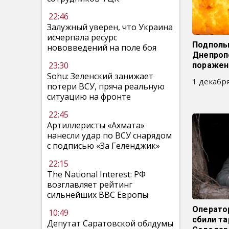
22:46
Залужный уверен, что Украина
исчерпала ресурс
Подполь
нововведений на поле боя
Днепроп
23:30
поражен
Sohu: Зеленский занижает
1 декабря
потери ВСУ, пряча реальную
ситуацию на фронте
22:45
Артиллеристы «Ахмата»
нанесли удар по ВСУ снарядом
с подписью «За Геленджик»
22:15
The National Interest: РФ
возглавляет рейтинг
сильнейших ВВС Европы
Операто
10:49
сбили та
Депутат Саратовской облдумы