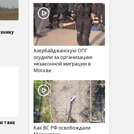
У
ехнику
Азербайджанскую ОПГ
осудили за организацию
незаконной миграции в
Москве
и танк
Как ВС РФ освобождали
м