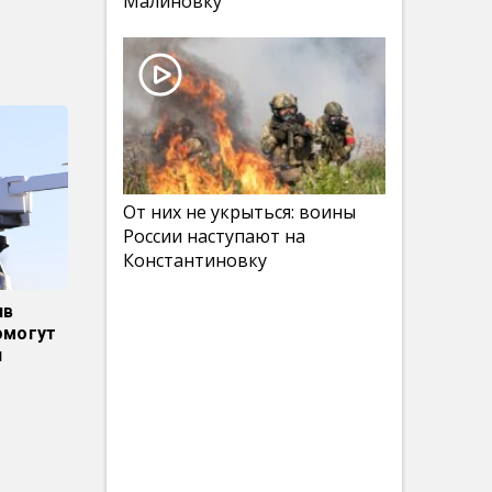
Малиновку
От них не укрыться: воины
России наступают на
Константиновку
ив
омогут
я