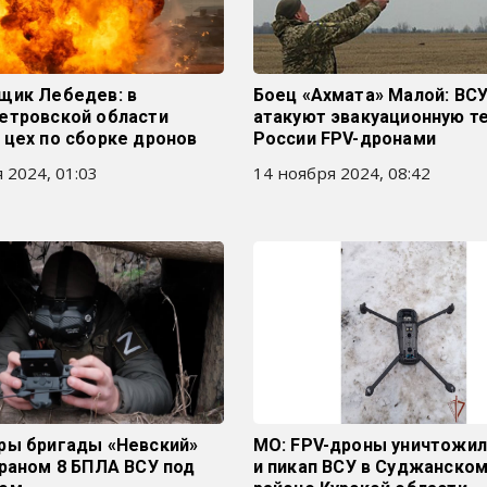
щик Лебедев: в
Боец «Ахмата» Малой: ВС
етровской области
атакуют эвакуационную т
 цех по сборке дронов
России FPV-дронами
 2024, 01:03
14 ноября 2024, 08:42
ры бригады «Невский»
МО: FPV-дроны уничтожил
раном 8 БПЛА ВСУ под
и пикап ВСУ в Суджанско