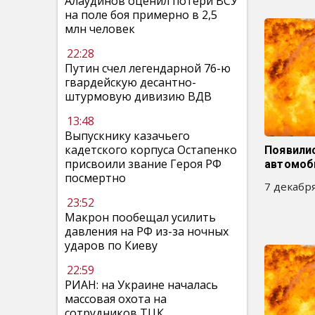
Алаудинов оценил потери ВСУ
на поле боя примерно в 2,5
млн человек
22:28
Путин счел легендарной 76-ю
гвардейскую десантно-
штурмовую дивизию ВДВ
13:48
Выпускнику казачьего
кадетского корпуса Остапенко
Появили
присвоили звание Героя РФ
автомоб
посмертно
7 декабря
23:52
Макрон пообещал усилить
давления на РФ из-за ночных
ударов по Киеву
22:59
РИАН: на Украине началась
массовая охота на
сотрудников ТЦК