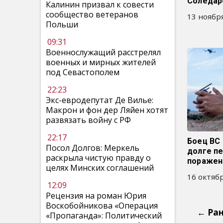
Соледа
Калинин призвал к совести
сообщество ветеранов
13 ноября
Польши
09:31
Военнослужащий расстрелял
военных и мирных жителей
под Севастополем
22:23
Экс-евродепутат Де Вилье:
Макрон и фон дер Ляйен хотят
развязать войну с РФ
22:17
Боец ВС 
Посол Долгов: Меркель
долге п
раскрыла чистую правду о
поражен
целях Минских соглашений
16 октябр
12:09
Рецензия на роман Юрия
Воскобойникова «Операция
← Ра
«Пропаганда»: Политический