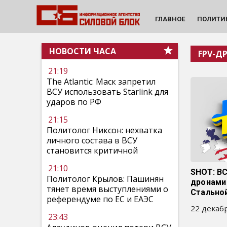
ГЛАВНОЕ
ПОЛИТИ
НОВОСТИ ЧАСА
FPV-Д
21:19
The Atlantic: Маск запретил
ВСУ использовать Starlink для
ударов по РФ
21:15
Политолог Никсон: нехватка
личного состава в ВСУ
становится критичной
21:10
SHOT: В
Политолог Крылов: Пашинян
дронами
тянет время выступлениями о
Стально
референдуме по ЕС и ЕАЭС
22 декабр
23:43