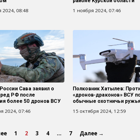
ром
районе Курской области
 2024, 08:48
1 ноября 2024, 07:46
России Сава заявил о
Полковник Хатылев: Прот
еред РФ после
«дронов-драконов» ВСУ п
ия более 50 дронов ВСУ
обычные охотничьи ружь
я 2024, 07:46
15 октября 2024, 12:59
нее
1
2
3
4
…
7
Далее →