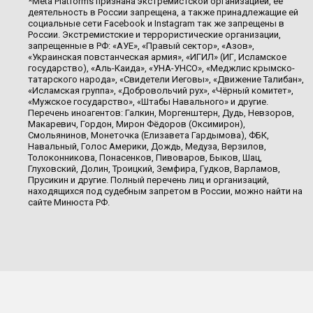
*Meta Platforms признана экстремистской организацией, её
деятельность в России запрещена, а также принадлежащие ей
социальные сети Facebook и Instagram так же запрещены в
России. Экстремистские и террористические организации,
запрещенные в РФ: «АУЕ», «Правый сектор», «Азов»,
«Украинская повстанческая армия», «ИГИЛ» (ИГ, Исламское
государство), «Аль-Каида», «УНА-УНСО», «Меджлис крымско-
татарского народа», «Свидетели Иеговы», «Движение Талибан»,
«Исламская группа», «Добровольчий рух», «Чёрный комитет»,
«Мужское государство», «Штабы Навального» и другие.
Перечень иноагентов: Галкин, Моргенштерн, Дудь, Невзоров,
Макаревич, Гордон, Мирон Фёдоров (Оксимирон),
Смольянинов, Монеточка (Елизавета Гардымова), ФБК,
Навальный, Голос Америки, Дождь, Медуза, Верзилов,
Толоконникова, Понасенков, Пивоваров, Быков, Шац,
Глуховский, Долин, Троицкий, Земфира, Гудков, Варламов,
Прусикин и другие. Полный перечень лиц и организаций,
находящихся под судебным запретом в России, можно найти на
сайте Минюста РФ.