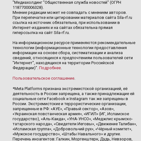
"Медиахолдинг "Общественная служба новостей" (ОГРН
1187700006328).
Мнение редакции может не совпадать с мнением авторов.
При перепечатке или цитировании материалов сайта Sila-rf.ru
ссылка на источник обязательна, при использовании в
Интернет-изданиях и на сайтах обязательна прямая
гиперссылка на сайт Sila-rf.ru.
На информационном ресурсе применяются рекомендательные
технологии (информационные технологии предоставления
информации на основе сбора, систематизации и анализа
сведений, относящихся к предпочтениям пользователей сети
"Интернет", находящихся на территории Российской
Федерации)".
Подробнее
.
Пользовательское соглашение
.
*Meta Platforms признана экстремистской организацией, её
деятельность в России запрещена, а также принадлежащие ей
социальные сети Facebook и Instagram так же запрещены в
России. Экстремистские и террористические организации,
запрещенные в РФ: «АУЕ», «Правый сектор», «Азов»,
«Украинская повстанческая армия», «ИГИЛ» (ИГ, Исламское
государство), «Аль-Каида», «УНА-УНСО», «Меджлис крымско-
татарского народа», «Свидетели Иеговы», «Движение Талибан»,
«Исламская группа», «Добровольчий рух», «Чёрный комитет»,
«Мужское государство», «Штабы Навального» и другие.
Перечень иноагентов: Галкин, Моргенштерн, Дудь, Невзоров,