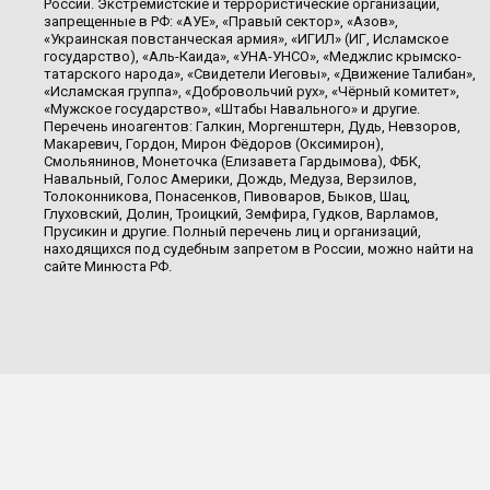
России. Экстремистские и террористические организации,
запрещенные в РФ: «АУЕ», «Правый сектор», «Азов»,
«Украинская повстанческая армия», «ИГИЛ» (ИГ, Исламское
государство), «Аль-Каида», «УНА-УНСО», «Меджлис крымско-
татарского народа», «Свидетели Иеговы», «Движение Талибан»,
«Исламская группа», «Добровольчий рух», «Чёрный комитет»,
«Мужское государство», «Штабы Навального» и другие.
Перечень иноагентов: Галкин, Моргенштерн, Дудь, Невзоров,
Макаревич, Гордон, Мирон Фёдоров (Оксимирон),
Смольянинов, Монеточка (Елизавета Гардымова), ФБК,
Навальный, Голос Америки, Дождь, Медуза, Верзилов,
Толоконникова, Понасенков, Пивоваров, Быков, Шац,
Глуховский, Долин, Троицкий, Земфира, Гудков, Варламов,
Прусикин и другие. Полный перечень лиц и организаций,
находящихся под судебным запретом в России, можно найти на
сайте Минюста РФ.