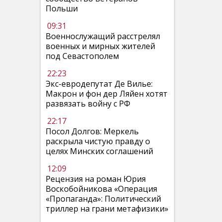
Польши
09:31
Военнослужащий расстрелял
военных и мирных жителей
под Севастополем
22:23
Экс-евродепутат Де Вилье:
Макрон и фон дер Ляйен хотят
развязать войну с РФ
22:17
Посол Долгов: Меркель
раскрыла чистую правду о
целях Минских соглашений
12:09
Рецензия на роман Юрия
Воскобойникова «Операция
«Пропаганда»: Политический
триллер на грани метафизики»