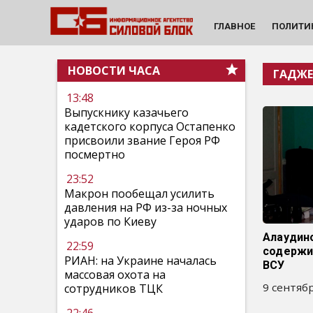
ГЛАВНОЕ
ПОЛИТИ
НОВОСТИ ЧАСА
ГАДЖЕ
13:48
Выпускнику казачьего
кадетского корпуса Остапенко
присвоили звание Героя РФ
посмертно
23:52
Макрон пообещал усилить
давления на РФ из-за ночных
ударов по Киеву
Алаудино
22:59
содержи
РИАН: на Украине началась
ВСУ
массовая охота на
9 сентябр
сотрудников ТЦК