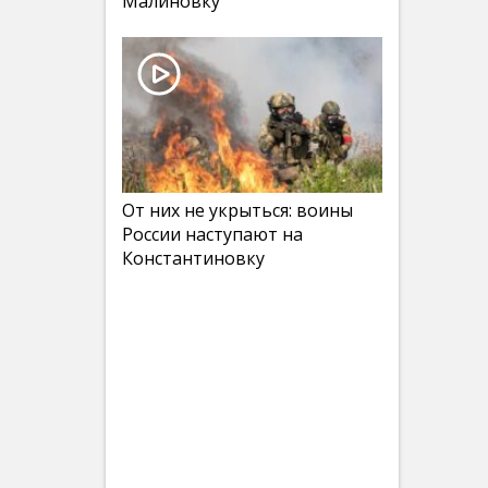
Малиновку
От них не укрыться: воины
России наступают на
Константиновку