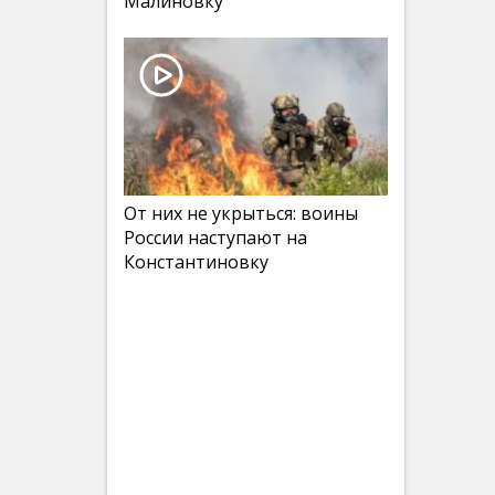
Малиновку
От них не укрыться: воины
России наступают на
Константиновку