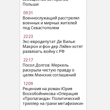
Польши
09:31
Военнослужащий расстрелял
военных и мирных жителей
под Севастополем
22:23
Экс-евродепутат Де Вилье:
Макрон и фон дер Ляйен хотят
развязать войну с РФ
22:17
Посол Долгов: Меркель
раскрыла чистую правду о
целях Минских соглашений
12:09
Рецензия на роман Юрия
Воскобойникова «Операция
«Пропаганда»: Политический
триллер на грани метафизики»