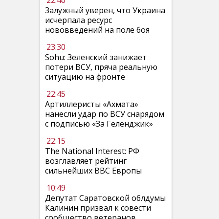
22:46
Залужный уверен, что Украина
исчерпала ресурс
нововведений на поле боя
23:30
Sohu: Зеленский занижает
потери ВСУ, пряча реальную
ситуацию на фронте
22:45
Артиллеристы «Ахмата»
нанесли удар по ВСУ снарядом
с подписью «За Геленджик»
22:15
The National Interest: РФ
возглавляет рейтинг
сильнейших ВВС Европы
10:49
Депутат Саратовской облдумы
Калинин призвал к совести
сообщество ветеранов