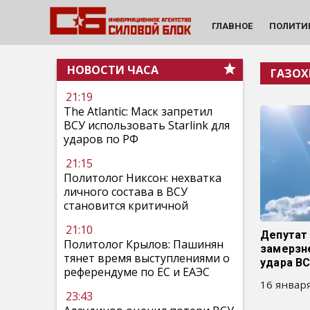
ГЛАВНОЕ
ПОЛИТИ
НОВОСТИ ЧАСА
ГАЗО
21:19
The Atlantic: Маск запретил
ВСУ использовать Starlink для
ударов по РФ
21:15
Политолог Никсон: нехватка
личного состава в ВСУ
становится критичной
21:10
Депутат 
Политолог Крылов: Пашинян
замерзн
тянет время выступлениями о
удара В
референдуме по ЕС и ЕАЭС
16 января
23:43