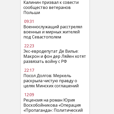
Калинин призвал к совести
сообщество ветеранов
Польши
09:31
Военнослужащий расстрелял
военных и мирных жителей
под Севастополем
22:23
Экс-евродепутат Де Вилье:
Макрон и фон дер Ляйен хотят
развязать войну с РФ
22:17
Посол Долгов: Меркель
раскрыла чистую правду о
целях Минских соглашений
12:09
Рецензия на роман Юрия
Воскобойникова «Операция
«Пропаганда»: Политический