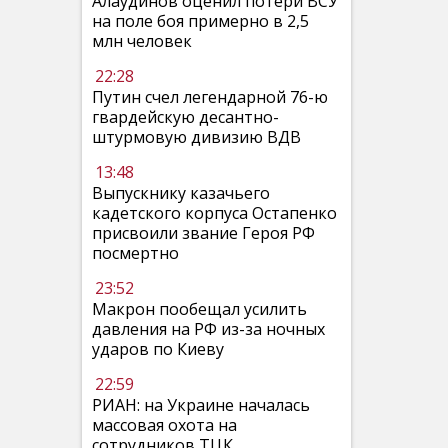
Алаудинов оценил потери ВСУ
на поле боя примерно в 2,5
млн человек
22:28
Путин счел легендарной 76-ю
гвардейскую десантно-
штурмовую дивизию ВДВ
13:48
Выпускнику казачьего
кадетского корпуса Остапенко
присвоили звание Героя РФ
посмертно
23:52
Макрон пообещал усилить
давления на РФ из-за ночных
ударов по Киеву
22:59
РИАН: на Украине началась
массовая охота на
сотрудников ТЦК