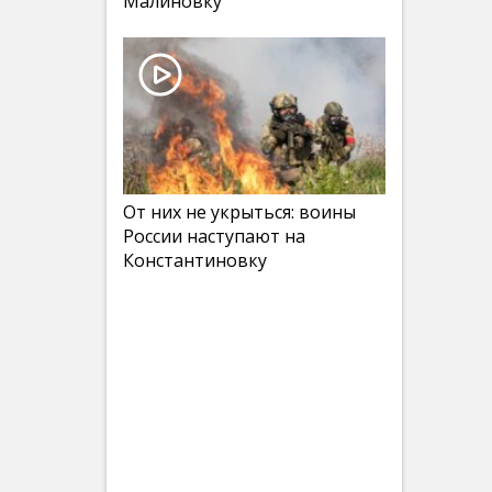
Малиновку
От них не укрыться: воины
России наступают на
Константиновку