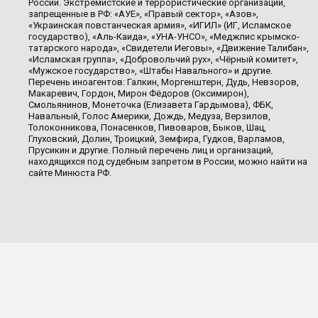
России. Экстремистские и террористические организации,
запрещенные в РФ: «АУЕ», «Правый сектор», «Азов»,
«Украинская повстанческая армия», «ИГИЛ» (ИГ, Исламское
государство), «Аль-Каида», «УНА-УНСО», «Меджлис крымско-
татарского народа», «Свидетели Иеговы», «Движение Талибан»,
«Исламская группа», «Добровольчий рух», «Чёрный комитет»,
«Мужское государство», «Штабы Навального» и другие.
Перечень иноагентов: Галкин, Моргенштерн, Дудь, Невзоров,
Макаревич, Гордон, Мирон Фёдоров (Оксимирон),
Смольянинов, Монеточка (Елизавета Гардымова), ФБК,
Навальный, Голос Америки, Дождь, Медуза, Верзилов,
Толоконникова, Понасенков, Пивоваров, Быков, Шац,
Глуховский, Долин, Троицкий, Земфира, Гудков, Варламов,
Прусикин и другие. Полный перечень лиц и организаций,
находящихся под судебным запретом в России, можно найти на
сайте Минюста РФ.