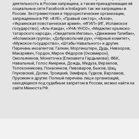
деятельность в России запрещена, а также принадлежащие ей
социальные сети Facebook и Instagram так же запрещены в
России. Экстремистские и террористические организации,
запрещенные в РФ: «АУЕ», «Правый сектор», «Азов»,
«Украинская повстанческая армия», «ИГИЛ» (ИГ, Исламское
государство), «Аль-Каида», «УНА-УНСО», «Меджлис крымско-
татарского народа», «Свидетели Иеговы», «Движение Талибан»,
«Исламская группа», «Добровольчий рух», «Чёрный комитет»,
«Мужское государство», «Штабы Навального» и другие.
Перечень иноагентов: Галкин, Моргенштерн, Дудь, Невзоров,
Макаревич, Гордон, Мирон Фёдоров (Оксимирон),
Смольянинов, Монеточка (Елизавета Гардымова), ФБК,
Навальный, Голос Америки, Дождь, Медуза, Верзилов,
Толоконникова, Понасенков, Пивоваров, Быков, Шац,
Глуховский, Долин, Троицкий, Земфира, Гудков, Варламов,
Прусикин и другие. Полный перечень лиц и организаций,
находящихся под судебным запретом в России, можно найти на
сайте Минюста РФ.