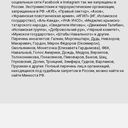
социальные сети Facebook и Instagram так же запрещены в
России. Экстремистские и террористические организации,
запрещенные в РФ: «АУЕ», «Правый сектор», «Азов»,
«Украинская повстанческая армия», «ИГИЛ» (ИГ, Исламское
государство), «Аль-Каида», «УНА-УНСО», «Меджлис крымско-
татарского народа», «Свидетели Иеговы», «Движение Талибан»,
«Исламская группа», «Добровольчий рух», «Чёрный комитет»,
«Мужское государство», «Штабы Навального» и другие.
Перечень иноагентов: Галкин, Моргенштерн, Дудь, Невзоров,
Макаревич, Гордон, Мирон Фёдоров (Оксимирон),
Смольянинов, Монеточка (Елизавета Гардымова), ФБК,
Навальный, Голос Америки, Дождь, Медуза, Верзилов,
Толоконникова, Понасенков, Пивоваров, Быков, Шац,
Глуховский, Долин, Троицкий, Земфира, Гудков, Варламов,
Прусикин и другие. Полный перечень лиц и организаций,
находящихся под судебным запретом в России, можно найти на
сайте Минюста РФ.