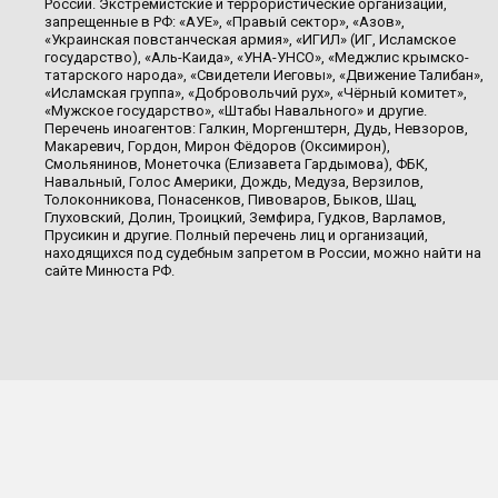
России. Экстремистские и террористические организации,
запрещенные в РФ: «АУЕ», «Правый сектор», «Азов»,
«Украинская повстанческая армия», «ИГИЛ» (ИГ, Исламское
государство), «Аль-Каида», «УНА-УНСО», «Меджлис крымско-
татарского народа», «Свидетели Иеговы», «Движение Талибан»,
«Исламская группа», «Добровольчий рух», «Чёрный комитет»,
«Мужское государство», «Штабы Навального» и другие.
Перечень иноагентов: Галкин, Моргенштерн, Дудь, Невзоров,
Макаревич, Гордон, Мирон Фёдоров (Оксимирон),
Смольянинов, Монеточка (Елизавета Гардымова), ФБК,
Навальный, Голос Америки, Дождь, Медуза, Верзилов,
Толоконникова, Понасенков, Пивоваров, Быков, Шац,
Глуховский, Долин, Троицкий, Земфира, Гудков, Варламов,
Прусикин и другие. Полный перечень лиц и организаций,
находящихся под судебным запретом в России, можно найти на
сайте Минюста РФ.