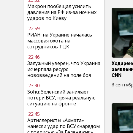
23:52
Макрон пообещал усилить
давления на РФ из-за ночных
ударов по Киеву
22:59
РИАН: на Украине началась
массовая охота на
сотрудников ТЦК
22:46
Залужный уверен, что Украина
Ходарен
исчерпала ресурс
заявлен
нововведений на поле боя
CNN
6 сентябр
23:30
Sohu: Зеленский занижает
потери ВСУ, пряча реальную
ситуацию на фронте
22:45
Артиллеристы «Ахмата»
нанесли удар по ВСУ снарядом
с подписью «За Геленджик»