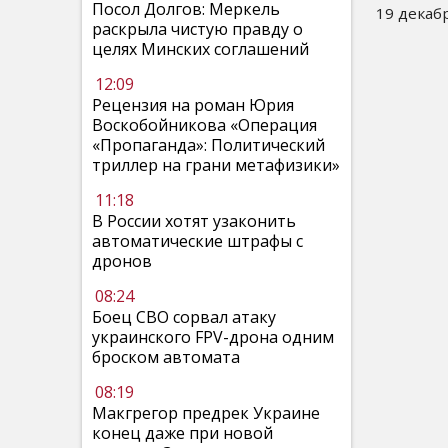
Посол Долгов: Меркель
19 декабр
раскрыла чистую правду о
целях Минских соглашений
12:09
Рецензия на роман Юрия
Воскобойникова «Операция
«Пропаганда»: Политический
триллер на грани метафизики»
11:18
В России хотят узаконить
автоматические штрафы с
дронов
08:24
Боец СВО сорвал атаку
украинского FPV-дрона одним
броском автомата
08:19
Макгрегор предрек Украине
конец даже при новой