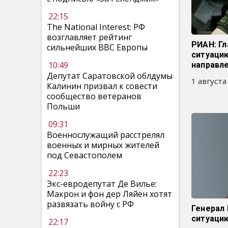
22:15
The National Interest: РФ
возглавляет рейтинг
РИАН: Гл
сильнейших ВВС Европы
ситуаци
10:49
направл
Депутат Саратовской облдумы
1 августа
Калинин призвал к совести
сообщество ветеранов
Польши
09:31
Военнослужащий расстрелял
военных и мирных жителей
под Севастополем
22:23
Экс-евродепутат Де Вилье:
Макрон и фон дер Ляйен хотят
развязать войну с РФ
Генерал
ситуаци
22:17