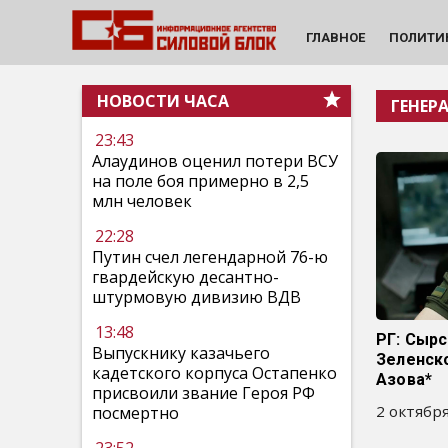
ГЛАВНОЕ
ПОЛИТИ
НОВОСТИ ЧАСА
ГЕНЕР
23:43
Алаудинов оценил потери ВСУ
на поле боя примерно в 2,5
млн человек
22:28
Путин счел легендарной 76-ю
гвардейскую десантно-
штурмовую дивизию ВДВ
13:48
РГ: Сыр
Выпускнику казачьего
Зеленск
кадетского корпуса Остапенко
Азова*
присвоили звание Героя РФ
2 октября
посмертно