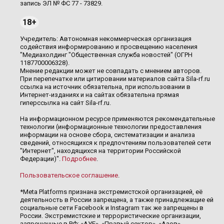
запись ЭЛ № ФС 77 - 73829.
18+
Учредитель: Автономная некоммерческая организация
содействия информированию и просвещению населения
"Медиахолдинг "Общественная служба новостей" (ОГРН
1187700006328).
Мнение редакции может не совпадать с мнением авторов.
При перепечатке или цитировании материалов сайта Sila-rf.ru
ссылка на источник обязательна, при использовании в
Интернет-изданиях и на сайтах обязательна прямая
гиперссылка на сайт Sila-rf.ru.
На информационном ресурсе применяются рекомендательные
технологии (информационные технологии предоставления
информации на основе сбора, систематизации и анализа
сведений, относящихся к предпочтениям пользователей сети
"Интернет", находящихся на территории Российской
Федерации)".
Подробнее
.
Пользовательское соглашение
.
*Meta Platforms признана экстремистской организацией, её
деятельность в России запрещена, а также принадлежащие ей
социальные сети Facebook и Instagram так же запрещены в
России. Экстремистские и террористические организации,
запрещенные в РФ: «АУЕ», «Правый сектор», «Азов»,