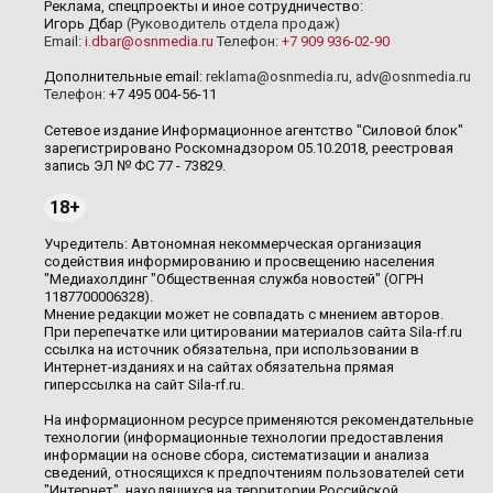
Реклама, спецпроекты и иное сотрудничество:
Игорь Дбар
(Руководитель отдела продаж)
Email:
i.dbar@osnmedia.ru
Телефон:
+7 909 936-02-90
Дополнительные email:
reklama@osnmedia.ru
,
adv@osnmedia.ru
Телефон:
+7 495 004-56-11
Сетевое издание Информационное агентство "Силовой блок"
зарегистрировано Роскомнадзором 05.10.2018, реестровая
запись ЭЛ № ФС 77 - 73829.
18+
Учредитель: Автономная некоммерческая организация
содействия информированию и просвещению населения
"Медиахолдинг "Общественная служба новостей" (ОГРН
1187700006328).
Мнение редакции может не совпадать с мнением авторов.
При перепечатке или цитировании материалов сайта Sila-rf.ru
ссылка на источник обязательна, при использовании в
Интернет-изданиях и на сайтах обязательна прямая
гиперссылка на сайт Sila-rf.ru.
На информационном ресурсе применяются рекомендательные
технологии (информационные технологии предоставления
информации на основе сбора, систематизации и анализа
сведений, относящихся к предпочтениям пользователей сети
"Интернет", находящихся на территории Российской