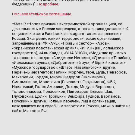
Федерации)".
Подробнее
.
Пользовательское соглашение
.
*Meta Platforms признана экстремистской организацией, её
деятельность в России запрещена, а также принадлежащие ей
социальные сети Facebook и Instagram так же запрещены в
России. Экстремистские и террористические организации,
запрещенные в РФ: «АУЕ», «Правый сектор», «Азов»,
«Украинская повстанческая армия», «ИГИЛ» (ИГ, Исламское
государство), «Аль-Каида», «УНА-УНСО», «Меджлис крымско-
татарского народа», «Свидетели Иеговы», «Движение Талибан»,
«Исламская группа», «Добровольчий рух», «Чёрный комитет»,
«Мужское государство», «Штабы Навального» и другие.
Перечень иноагентов: Галкин, Моргенштерн, Дудь, Невзоров,
Макаревич, Гордон, Мирон Фёдоров (Оксимирон),
Смольянинов, Монеточка (Елизавета Гардымова), ФБК,
Навальный, Голос Америки, Дождь, Медуза, Верзилов,
Толоконникова, Понасенков, Пивоваров, Быков, Шац,
Глуховский, Долин, Троицкий, Земфира, Гудков, Варламов,
Прусикин и другие. Полный перечень лиц и организаций,
находящихся под судебным запретом в России, можно найти на
сайте Минюста РФ.