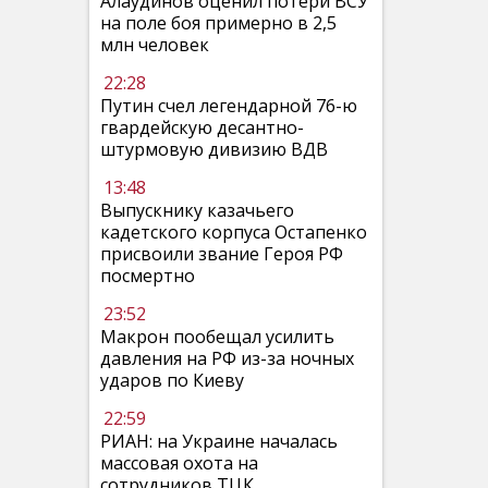
Алаудинов оценил потери ВСУ
на поле боя примерно в 2,5
млн человек
22:28
Путин счел легендарной 76-ю
гвардейскую десантно-
штурмовую дивизию ВДВ
13:48
Выпускнику казачьего
кадетского корпуса Остапенко
присвоили звание Героя РФ
посмертно
23:52
Макрон пообещал усилить
давления на РФ из-за ночных
ударов по Киеву
22:59
РИАН: на Украине началась
массовая охота на
сотрудников ТЦК