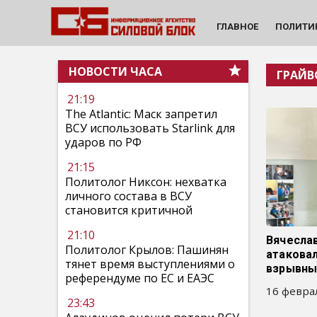
ГЛАВНОЕ
ПОЛИТИ
НОВОСТИ ЧАСА
ГРАЙВ
21:19
The Atlantic: Маск запретил
ВСУ использовать Starlink для
ударов по РФ
21:15
Политолог Никсон: нехватка
личного состава в ВСУ
становится критичной
21:10
Вячеслав
Политолог Крылов: Пашинян
атаковал
тянет время выступлениями о
взрывны
референдуме по ЕС и ЕАЭС
16 феврал
23:43