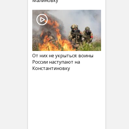
Малиновку
От них не укрыться: воины
России наступают на
Константиновку