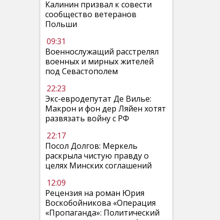
Калинин призвал к совести
сообщество ветеранов
Польши
09:31
Военнослужащий расстрелял
военных и мирных жителей
под Севастополем
22:23
Экс-евродепутат Де Вилье:
Макрон и фон дер Ляйен хотят
развязать войну с РФ
22:17
Посол Долгов: Меркель
раскрыла чистую правду о
целях Минских соглашений
12:09
Рецензия на роман Юрия
Воскобойникова «Операция
«Пропаганда»: Политический