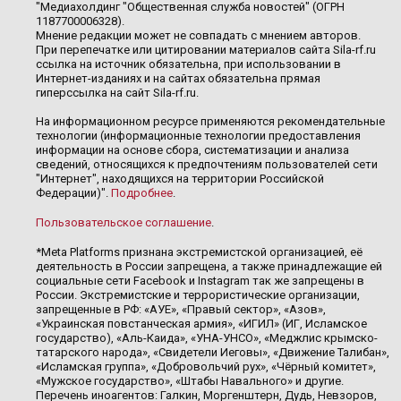
"Медиахолдинг "Общественная служба новостей" (ОГРН
1187700006328).
Мнение редакции может не совпадать с мнением авторов.
При перепечатке или цитировании материалов сайта Sila-rf.ru
ссылка на источник обязательна, при использовании в
Интернет-изданиях и на сайтах обязательна прямая
гиперссылка на сайт Sila-rf.ru.
На информационном ресурсе применяются рекомендательные
технологии (информационные технологии предоставления
информации на основе сбора, систематизации и анализа
сведений, относящихся к предпочтениям пользователей сети
"Интернет", находящихся на территории Российской
Федерации)".
Подробнее
.
Пользовательское соглашение
.
*Meta Platforms признана экстремистской организацией, её
деятельность в России запрещена, а также принадлежащие ей
социальные сети Facebook и Instagram так же запрещены в
России. Экстремистские и террористические организации,
запрещенные в РФ: «АУЕ», «Правый сектор», «Азов»,
«Украинская повстанческая армия», «ИГИЛ» (ИГ, Исламское
государство), «Аль-Каида», «УНА-УНСО», «Меджлис крымско-
татарского народа», «Свидетели Иеговы», «Движение Талибан»,
«Исламская группа», «Добровольчий рух», «Чёрный комитет»,
«Мужское государство», «Штабы Навального» и другие.
Перечень иноагентов: Галкин, Моргенштерн, Дудь, Невзоров,