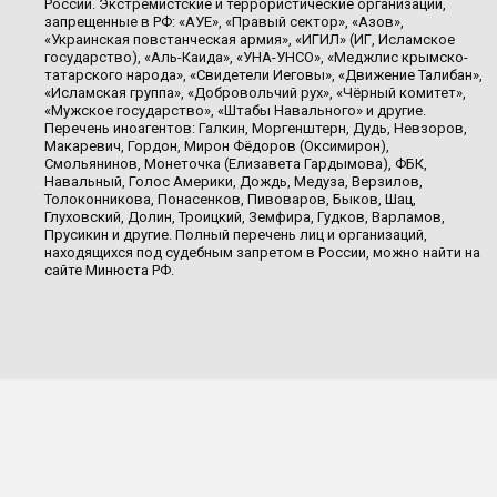
России. Экстремистские и террористические организации,
запрещенные в РФ: «АУЕ», «Правый сектор», «Азов»,
«Украинская повстанческая армия», «ИГИЛ» (ИГ, Исламское
государство), «Аль-Каида», «УНА-УНСО», «Меджлис крымско-
татарского народа», «Свидетели Иеговы», «Движение Талибан»,
«Исламская группа», «Добровольчий рух», «Чёрный комитет»,
«Мужское государство», «Штабы Навального» и другие.
Перечень иноагентов: Галкин, Моргенштерн, Дудь, Невзоров,
Макаревич, Гордон, Мирон Фёдоров (Оксимирон),
Смольянинов, Монеточка (Елизавета Гардымова), ФБК,
Навальный, Голос Америки, Дождь, Медуза, Верзилов,
Толоконникова, Понасенков, Пивоваров, Быков, Шац,
Глуховский, Долин, Троицкий, Земфира, Гудков, Варламов,
Прусикин и другие. Полный перечень лиц и организаций,
находящихся под судебным запретом в России, можно найти на
сайте Минюста РФ.