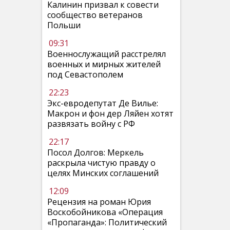
Калинин призвал к совести
сообщество ветеранов
Польши
09:31
Военнослужащий расстрелял
военных и мирных жителей
под Севастополем
22:23
Экс-евродепутат Де Вилье:
Макрон и фон дер Ляйен хотят
развязать войну с РФ
22:17
Посол Долгов: Меркель
раскрыла чистую правду о
целях Минских соглашений
12:09
Рецензия на роман Юрия
Воскобойникова «Операция
«Пропаганда»: Политический