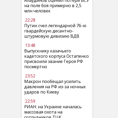
Алаудинов оценил потери ВСУ
на поле боя примерно в 2,5
млн человек
22:28
Путин счел легендарной 76-ю
гвардейскую десантно-
штурмовую дивизию ВДВ
13:48
Выпускнику казачьего
кадетского корпуса Остапенко
присвоили звание Героя РФ
посмертно
23:52
Макрон пообещал усилить
давления на РФ из-за ночных
ударов по Киеву
22:59
РИАН: на Украине началась
массовая охота на
сотрудников ТЦК