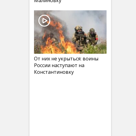
Малиновку
От них не укрыться: воины
России наступают на
Константиновку