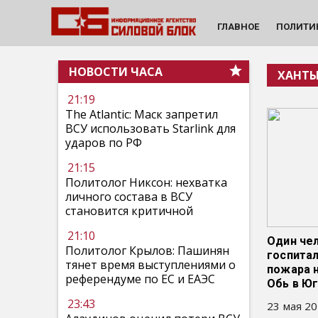
ГЛАВНОЕ
ПОЛИТИ
НОВОСТИ ЧАСА
ХАНТЫ
21:19
The Atlantic: Маск запретил
ВСУ использовать Starlink для
ударов по РФ
21:15
Политолог Никсон: нехватка
личного состава в ВСУ
становится критичной
21:10
Один чел
Политолог Крылов: Пашинян
госпита
тянет время выступлениями о
пожара н
референдуме по ЕС и ЕАЭС
Обь в Ю
23:43
23 мая 20