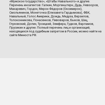
«Мужское государство», «Штабы Навального» и другие.
Перечень иноагентов: Галкин, Моргенштерн, Дудь, Невзоров,
Макаревич, Гордон, Мирон Фёдоров (Оксимирон),
Смольянинов, Монеточка (Елизавета Гардымова), ФБК,
Навальный, Голос Америки, Дождь, Медуза, Верзилов,
Толоконникова, Понасенков, Пивоваров, Быков, Шац,
Глуховский, Долин, Троицкий, Земфира, Гудков, Варламов,
Прусикин и другие. Полный перечень лиц и организаций,
находящихся под судебным запретом в России, можно найти на
сайте Минюста РФ.