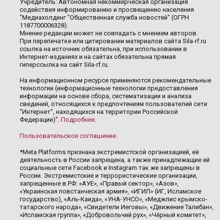
Учредитель: Автономная некоммерческая организация
содействия информированию и просвещению населения
"Медиахолдинг "Общественная служба новостей" (ОГРН
1187700006328).
Мнение редакции может не совпадать с мнением авторов.
При перепечатке или цитировании материалов сайта Sila-rf.ru
ссылка на источник обязательна, при использовании в
Интернет-изданиях и на сайтах обязательна прямая
гиперссылка на сайт Sila-rf.ru.
На информационном ресурсе применяются рекомендательные
технологии (информационные технологии предоставления
информации на основе сбора, систематизации и анализа
сведений, относящихся к предпочтениям пользователей сети
"Интернет", находящихся на территории Российской
Федерации)".
Подробнее
.
Пользовательское соглашение
.
*Meta Platforms признана экстремистской организацией, её
деятельность в России запрещена, а также принадлежащие ей
социальные сети Facebook и Instagram так же запрещены в
России. Экстремистские и террористические организации,
запрещенные в РФ: «АУЕ», «Правый сектор», «Азов»,
«Украинская повстанческая армия», «ИГИЛ» (ИГ, Исламское
государство), «Аль-Каида», «УНА-УНСО», «Меджлис крымско-
татарского народа», «Свидетели Иеговы», «Движение Талибан»,
«Исламская группа», «Добровольчий рух», «Чёрный комитет»,