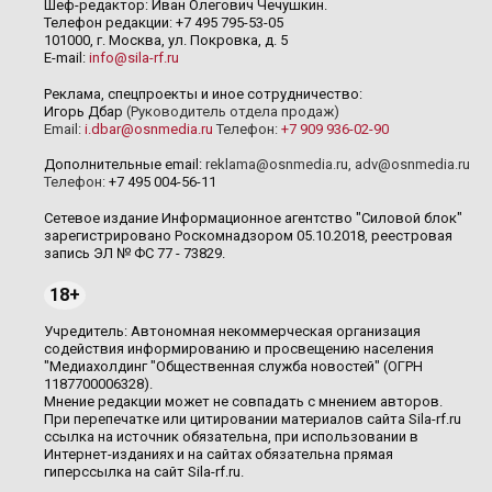
Шеф-редактор: Иван Олегович Чечушкин.
Телефон редакции: +7 495 795-53-05
101000, г. Москва, ул. Покровка, д. 5
E-mail:
info@sila-rf.ru
Реклама, спецпроекты и иное сотрудничество:
Игорь Дбар
(Руководитель отдела продаж)
Email:
i.dbar@osnmedia.ru
Телефон:
+7 909 936-02-90
Дополнительные email:
reklama@osnmedia.ru
,
adv@osnmedia.ru
Телефон:
+7 495 004-56-11
Сетевое издание Информационное агентство "Силовой блок"
зарегистрировано Роскомнадзором 05.10.2018, реестровая
запись ЭЛ № ФС 77 - 73829.
18+
Учредитель: Автономная некоммерческая организация
содействия информированию и просвещению населения
"Медиахолдинг "Общественная служба новостей" (ОГРН
1187700006328).
Мнение редакции может не совпадать с мнением авторов.
При перепечатке или цитировании материалов сайта Sila-rf.ru
ссылка на источник обязательна, при использовании в
Интернет-изданиях и на сайтах обязательна прямая
гиперссылка на сайт Sila-rf.ru.