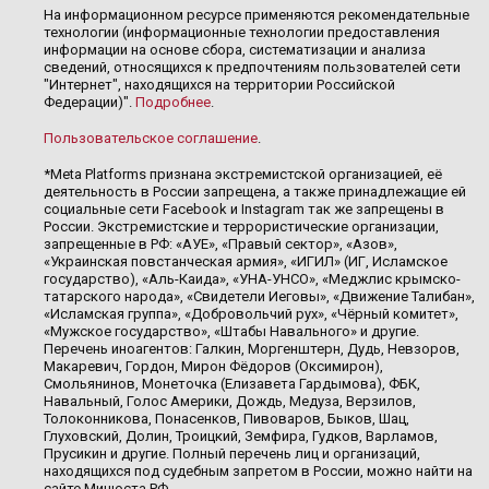
На информационном ресурсе применяются рекомендательные
технологии (информационные технологии предоставления
информации на основе сбора, систематизации и анализа
сведений, относящихся к предпочтениям пользователей сети
"Интернет", находящихся на территории Российской
Федерации)".
Подробнее
.
Пользовательское соглашение
.
*Meta Platforms признана экстремистской организацией, её
деятельность в России запрещена, а также принадлежащие ей
социальные сети Facebook и Instagram так же запрещены в
России. Экстремистские и террористические организации,
запрещенные в РФ: «АУЕ», «Правый сектор», «Азов»,
«Украинская повстанческая армия», «ИГИЛ» (ИГ, Исламское
государство), «Аль-Каида», «УНА-УНСО», «Меджлис крымско-
татарского народа», «Свидетели Иеговы», «Движение Талибан»,
«Исламская группа», «Добровольчий рух», «Чёрный комитет»,
«Мужское государство», «Штабы Навального» и другие.
Перечень иноагентов: Галкин, Моргенштерн, Дудь, Невзоров,
Макаревич, Гордон, Мирон Фёдоров (Оксимирон),
Смольянинов, Монеточка (Елизавета Гардымова), ФБК,
Навальный, Голос Америки, Дождь, Медуза, Верзилов,
Толоконникова, Понасенков, Пивоваров, Быков, Шац,
Глуховский, Долин, Троицкий, Земфира, Гудков, Варламов,
Прусикин и другие. Полный перечень лиц и организаций,
находящихся под судебным запретом в России, можно найти на
сайте Минюста РФ.