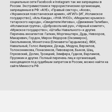
социальные сети Facebook и Instagram так же запрещены в
России. Экстремистские и террористические организации,
запрещенные в РФ: «АУЕ», «Правый сектор», «Азов»,
«Украинская повстанческая армия», «ИГИЛ» (ИГ, Исламское
государство), «Аль-Каида», «УНА-УНСО», «Меджлис крымско-
татарского народа», «Свидетели Иеговы», «Движение Талибан»,
«Исламская группа», «Добровольчий рух», «Чёрный комитет»,
«Мужское государство», «Штабы Навального» и другие.
Перечень иноагентов: Галкин, Моргенштерн, Дудь, Невзоров,
Макаревич, Гордон, Мирон Фёдоров (Оксимирон),
Смольянинов, Монеточка (Елизавета Гардымова), ФБК,
Навальный, Голос Америки, Дождь, Медуза, Верзилов,
Толоконникова, Понасенков, Пивоваров, Быков, Шац,
Глуховский, Долин, Троицкий, Земфира, Гудков, Варламов,
Прусикин и другие. Полный перечень лиц и организаций,
находящихся под судебным запретом в России, можно найти на
сайте Минюста РФ.