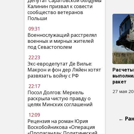
Депутат Саратовской облдумы
Калинин призвал к совести
сообщество ветеранов
Польши
09:31
Военнослужащий расстрелял
военных и мирных жителей
под Севастополем
22:23
Экс-евродепутат Де Вилье:
Макрон и фон дер Ляйен хотят
Расчеты
развязать войну с РФ
выполни
ракет
22:17
27 мая 20
Посол Долгов: Меркель
раскрыла чистую правду о
целях Минских соглашений
12:09
← Ра
Рецензия на роман Юрия
Воскобойникова «Операция
«Пропаганда»: Политический