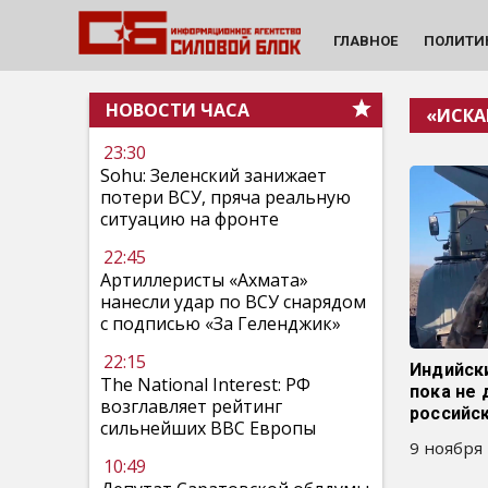
ГЛАВНОЕ
ПОЛИТИ
НОВОСТИ ЧАСА
«ИСКА
23:30
Sohu: Зеленский занижает
потери ВСУ, пряча реальную
ситуацию на фронте
22:45
Артиллеристы «Ахмата»
нанесли удар по ВСУ снарядом
с подписью «За Геленджик»
22:15
Индийск
The National Interest: РФ
пока не 
возглавляет рейтинг
российс
сильнейших ВВС Европы
9 ноября 
10:49