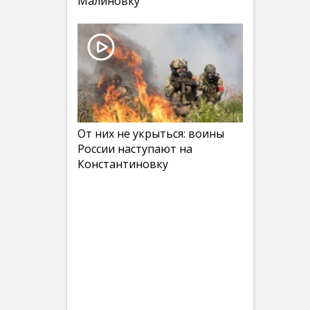
Малиновку
От них не укрыться: воины
России наступают на
Константиновку