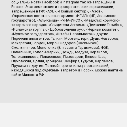
социальные сети Facebook и Instagram так же запрещены в
России. Экстремистские и террористические организации,
запрещенные в РФ: «АУЕ», «Правый сектор», «Азов»,
«Украинская повстанческая армия», «ИГИЛ» (ИГ, Исламское
государство), «Аль-Каида», «УНА-УНСО», «Меджлис крымско-
татарского народа», «Свидетели Иеговы», «Движение Талибан»,
«Исламская группа», «Добровольчий рух», «Чёрный комитет»,
«Мужское государство», «Штабы Навального» и другие.
Перечень иноагентов: Галкин, Моргенштерн, Дудь, Невзоров,
Макаревич, Гордон, Мирон Фёдоров (Оксимирон),
Смольянинов, Монеточка (Елизавета Гардымова), ФБК,
Навальный, Голос Америки, Дождь, Медуза, Верзилов,
Толоконникова, Понасенков, Пивоваров, Быков, Шац,
Глуховский, Долин, Троицкий, Земфира, Гудков, Варламов,
Прусикин и другие. Полный перечень лиц и организаций,
находящихся под судебным запретом в России, можно найти на
сайте Минюста РФ.