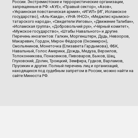
России. Экстремистские и террористические организации,
запрещенные в РФ: «АУЕ», «Правый сектор», «Азов»,
«Украинская повстанческая армия», «ИГИЛ» (ИГ, Исламское
государство), «Аль-Каида», «УНА-УНСО», «Меджлис крымско-
татарского народа», «Свидетели Иеговы», «Движение Талибан»,
«Исламская группа», «Добровольчий рух», «Чёрный комитет»,
«Мужское государство», «Штабы Навального» и другие.
Перечень иноагентов: Галкин, Моргенштерн, Дудь, Невзоров,
Макаревич, Гордон, Мирон Фёдоров (Оксимирон),
Смольянинов, Монеточка (Елизавета Гардымова), ФБК,
Навальный, Голос Америки, Дождь, Медуза, Верзилов,
Толоконникова, Понасенков, Пивоваров, Быков, Шац,
Глуховский, Долин, Троицкий, Земфира, Гудков, Варламов,
Прусикин и другие. Полный перечень лиц и организаций,
находящихся под судебным запретом в России, можно найти на
сайте Минюста РФ.