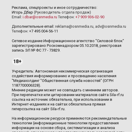
Реклама, спецпроекты и иное сотрудничество:
Игорь Дбар
(Руководитель отдела продаж)
Email:
i.dbar@osnmedia.ru
Телефон:
+7 909 936-02-90
Дополнительные email:
reklama@osnmedia.ru
,
adv@osnmedia.ru
Телефон:
+7 495 004-56-11
Сетевое издание Информационное агентство "Силовой блок"
зарегистрировано Роскомнадзором 05.10.2018, реестровая
запись ЭЛ № ФС 77 - 73829.
18+
Учредитель: Автономная некоммерческая организация
содействия информированию и просвещению населения
"Медиахолдинг "Общественная служба новостей" (ОГРН
1187700006328).
Мнение редакции может не совпадать с мнением авторов.
При перепечатке или цитировании материалов сайта Sila-rf.ru
ссылка на источник обязательна, при использовании в
Интернет-изданиях и на сайтах обязательна прямая
гиперссылка на сайт Sila-rf.ru.
На информационном ресурсе применяются рекомендательные
технологии (информационные технологии предоставления
информации на основе сбора, систематизации и анализа