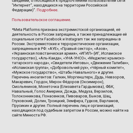
сведений, относящихся к предпочтениям пользователей сети
"Интернет", находящихся на территории Российской
Федерации)".
Подробнее
.
Пользовательское соглашение
.
*Meta Platforms признана экстремистской организацией, её
деятельность в России запрещена, а также принадлежащие ей
социальные сети Facebook и Instagram так же запрещены в
России. Экстремистские и террористические организации,
запрещенные в РФ: «АУЕ», «Правый сектор», «Азов»,
«Украинская повстанческая армия», «ИГИЛ» (ИГ, Исламское
государство), «Аль-Каида», «УНА-УНСО», «Меджлис крымско-
татарского народа», «Свидетели Иеговы», «Движение Талибан»,
«Исламская группа», «Добровольчий рух», «Чёрный комитет»,
«Мужское государство», «Штабы Навального» и другие.
Перечень иноагентов: Галкин, Моргенштерн, Дудь, Невзоров,
Макаревич, Гордон, Мирон Фёдоров (Оксимирон),
Смольянинов, Монеточка (Елизавета Гардымова), ФБК,
Навальный, Голос Америки, Дождь, Медуза, Верзилов,
Толоконникова, Понасенков, Пивоваров, Быков, Шац,
Глуховский, Долин, Троицкий, Земфира, Гудков, Варламов,
Прусикин и другие. Полный перечень лиц и организаций,
находящихся под судебным запретом в России, можно найти на
сайте Минюста РФ.