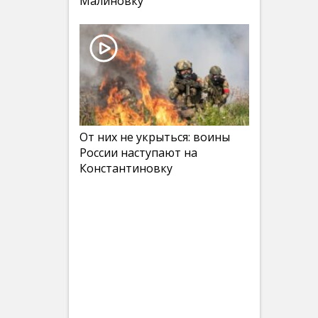
Малиновку
От них не укрыться: воины
России наступают на
Константиновку