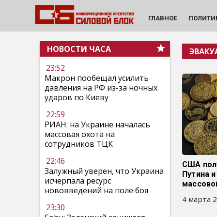
ГЛАВНОЕ
ПОЛИТИ
НОВОСТИ ЧАСА
ЭВАКУ
23:52
Макрон пообещал усилить
давления на РФ из-за ночных
ударов по Киеву
22:59
РИАН: на Украине началась
массовая охота на
сотрудников ТЦК
22:46
США пол
Залужный уверен, что Украина
Путина и
исчерпала ресурс
массово
нововведений на поле боя
4 марта 2
23:30