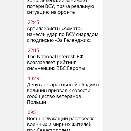
Sohu: Зеленский занижает
потери ВСУ, пряча реальную
ситуацию на фронте
22:45
Артиллеристы «Ахмата»
нанесли удар по ВСУ снарядом
с подписью «За Геленджик»
22:15
The National Interest: РФ
возглавляет рейтинг
сильнейших ВВС Европы
10:49
Депутат Саратовской облдумы
Калинин призвал к совести
сообщество ветеранов
Польши
09:31
Военнослужащий расстрелял
военных и мирных жителей
под Севастополем