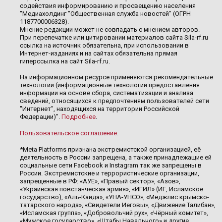
содействия информированию и просвещению населения
"Медиахолдинг "Общественная служба новостей" (ОГРН
1187700006328).
Мнение редакции может не совпадать с мнением авторов.
При перепечатке или цитировании материалов сайта Sila-rf.ru
ссылка на источник обязательна, при использовании в
Интернет-изданиях и на сайтах обязательна прямая
гиперссылка на сайт Sila-rf.ru.
На информационном ресурсе применяются рекомендательные
технологии (информационные технологии предоставления
информации на основе сбора, систематизации и анализа
сведений, относящихся к предпочтениям пользователей сети
"Интернет", находящихся на территории Российской
Федерации)".
Подробнее
.
Пользовательское соглашение
.
*Meta Platforms признана экстремистской организацией, её
деятельность в России запрещена, а также принадлежащие ей
социальные сети Facebook и Instagram так же запрещены в
России. Экстремистские и террористические организации,
запрещенные в РФ: «АУЕ», «Правый сектор», «Азов»,
«Украинская повстанческая армия», «ИГИЛ» (ИГ, Исламское
государство), «Аль-Каида», «УНА-УНСО», «Меджлис крымско-
татарского народа», «Свидетели Иеговы», «Движение Талибан»,
«Исламская группа», «Добровольчий рух», «Чёрный комитет»,
«Мужское государство», «Штабы Навального» и другие.